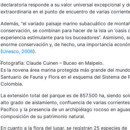
declaratoria responde a su valor universal excepcional y 
extraordinaria en el punto de encuentro de varias corrient
Некоторые категории заёмщиков сталкиваются с труд
Además, “el variado paisaje marino subacuático de montañ
особенно если они работают неофициально или не го
conservación, se combinan para hacer de la isla un ‘oasis 
занятости. В этом случае поможет
https://credit-24.ne
experiencia estimulante para los buceadores”. Asimismo, s
доступный без указания места трудоустройства. Для 
enorme conservación y, de hecho, una importancia económ
минимальный пакет данных, а решение принимается ав
(
Unesco, 2006
).
особенно востребованной среди самозанятых, фрилансе
Fotografía: Claude Cuinen – Buceo en Malpelo.
поиске новой работы. После одобрения средства посту
Es la novena área marina protegida más grande del mundo,
использовать их по своему усмотрению. Такой подход
Santuario de Fauna y Flora en el esquema del Sistema de 
финансированию вне зависимости от статуса и формал
Colombia.
важно в нестабильной экономической ситуации.
La extensión total del parque es de 857.500 ha, siendo solo
alto grado de aislamiento, confluencia de varias corriente
Pacífico y la presencia de un archipiélago rocoso en aguas
composición de su patrimonio natural.
En cuanto a la flora del lugar, se registran 25 especies de