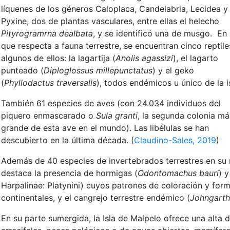
líquenes de los géneros Caloplaca, Candelabria, Lecidea y
Pyxine, dos de plantas vasculares, entre ellas el helecho
Pityrogramrna dealbata
, y se identificó una de musgo. En 
que respecta a fauna terrestre, se encuentran cinco reptile
algunos de ellos: la lagartija (
Anolis agassizi
), el lagarto
punteado (
Diploglossus millepunctatus
) y el geko
(
Phyllodactus traversalis
), todos endémicos u único de la i
También 61 especies de aves (con 24.034 individuos del
piquero enmascarado o
Sula granti
, la segunda colonia má
grande de esta ave en el mundo). Las libélulas se han
descubierto en la última década. (
Claudino-Sales, 2019
)
Además de 40 especies de invertebrados terrestres en su 
destaca la presencia de hormigas (
Odontomachus bauri
) 
Harpalinae: Platynini) cuyos patrones de coloración y for
continentales, y el cangrejo terrestre endémico (
Johngarthi
En su parte sumergida, la Isla de Malpelo ofrece una alta