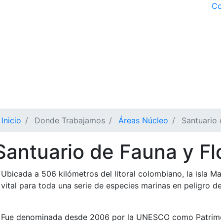
Co
Pasar
al
contenido
principal
avegación principal
uiénes somos?
¿Dónde trabajamos?
Temas estratégi
blioteca
HUB Información
Inicio
Donde Trabajamos
Áreas Núcleo
Santuario 
Santuario de Fauna y Fl
Ubicada a 506 kilómetros del litoral colombiano, la isla M
vital para toda una serie de especies marinas en peligro de
Fue denominada desde 2006 por la UNESCO como Patrimon