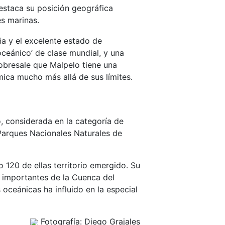
destaca su posición geográfica
es marinas.
ностями при обращении в банки —
a y el excelente estado de
товы предоставлять подтверждение
oceánico’ de clase mundial, y una
t.ua/bez-ukazaniya-mesta-raboty/
,
obresale que Malpelo tiene una
оформления нужен только
ica mucho más allá de sus límites.
томатически. Это делает услугу
ров и тех, кто находится в
пают на карту, и клиент может
 considerada en la categoría de
 обеспечивает равный доступ к
Parques Nacionales Naturales de
ьной занятости, что особенно
 120 de ellas territorio emergido. Su
s importantes de la Cuenca del
 oceánicas ha influido en la especial
Fotografía: Diego Grajales