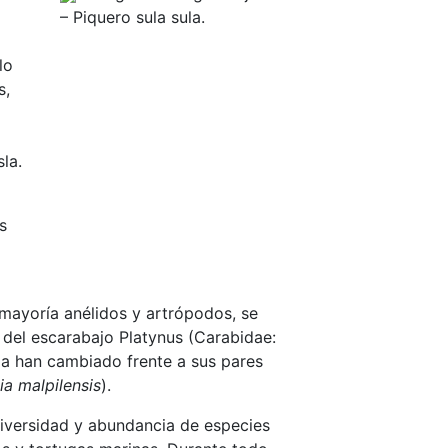
– Piquero sula sula.
lo
s,
sla.
s
mayoría anélidos y artrópodos, se
y del escarabajo Platynus (Carabidae:
ma han cambiado frente a sus pares
a malpilensis
).
 diversidad y abundancia de especies