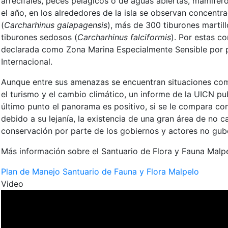
arrecifales, peces pelágicos o de aguas abiertas, mamífer
el año, en los alrededores de la isla se observan concent
(
Carcharhinus galapagensis
), más de 300 tiburones martil
tiburones sedosos (
Carcharhinus falciformis
). Por estas c
declarada como Zona Marina Especialmente Sensible por p
Internacional.
Aunque entre sus amenazas se encuentran situaciones como 
el turismo y el cambio climático, un informe de la UICN p
último punto el panorama es positivo, si se le compara co
debido a su lejanía, la existencia de una gran área de no c
conservación por parte de los gobiernos y actores no gub
Más información sobre el Santuario de Flora y Fauna Mal
Plan de Manejo Santuario de Fauna y Flora Malpelo
Video