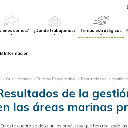
Pasar
al
avegación principal
contenido
principal
uiénes somos?
¿Dónde trabajamos?
Temas estratégicos
B Información
Que Hacemos
Turismo Responsable
Resultados de la gestión d
Resultados de la gestió
en las áreas marinas p
En este cuadro se detallan los productos que han realizado l