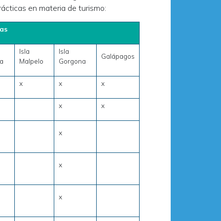
ácticas en materia de turismo:
as
Isla
Isla
Galápagos
a
Malpelo
Gorgona
x
x
x
x
x
x
x
x