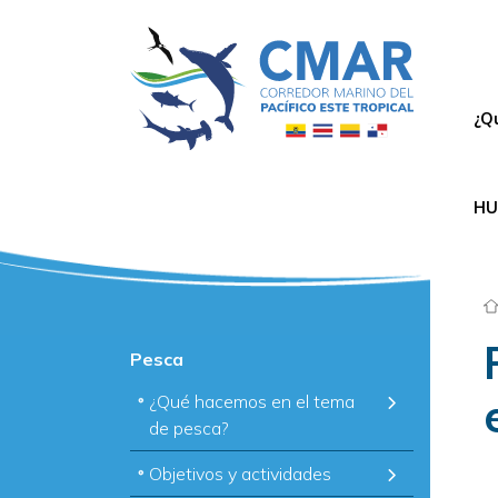
N
¿Q
HU
Pesca
¿Qué hacemos en el tema
de pesca?
Objetivos y actividades